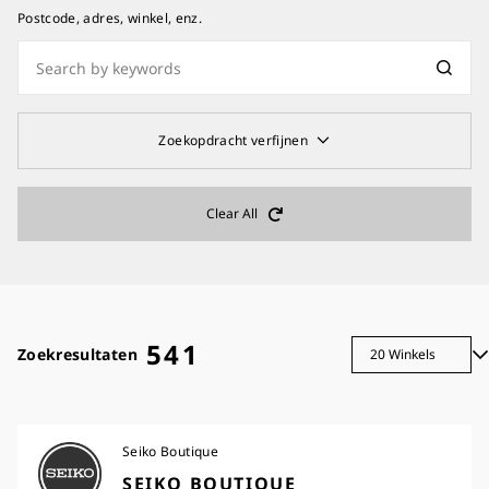
Postcode, adres, winkel, enz.
Zoekopdracht verfijnen
Collections
Clear All
King Seiko
Prospex
Presage
Astron
5 Sports
Seiko
541
Zoekresultaten
Seiko Elite Collection
Winkeltype
Seiko Boutique
Seiko Boutique
SEIKO BOUTIQUE