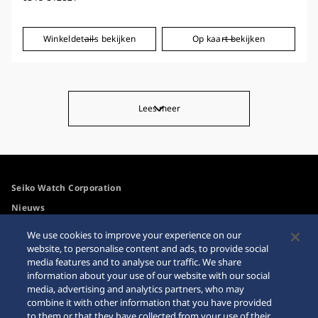
Winkeldetails bekijken
Op kaart bekijken
Lees meer
Seiko Watch Corporation
Nieuws
Voor de media
We use cookies to improve your experience on our
website, to personalise content and ads, to provide social
media features and to analyse our traffic. We share
Toegangsbeleid
Waarschuwing
information about your use of our website with our social
internetaankopen
media, advertising and analytics partners, who may
Systeem
combine it with other information that you have provided
Sitemap
to them or that they have collected from your use of their