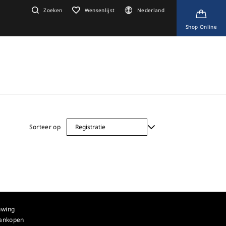
Zoeken
Wensenlijst
Nederland
Shop Online
Sorteer op
uwing
aankopen