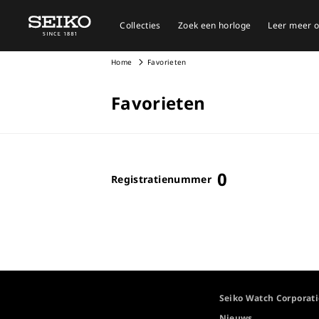
Collecties
Zoek een horloge
Leer meer o
Home
Favorieten
Favorieten
0
Registratienummer
Seiko Watch Corporat
Nieuws