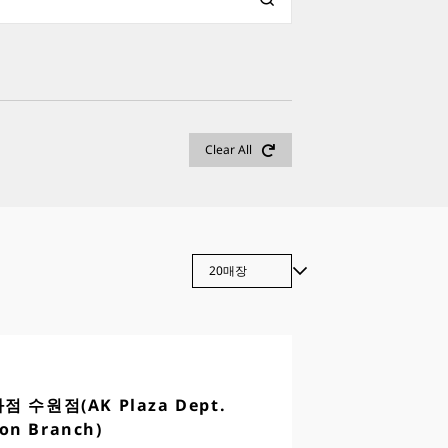
Clear All
Brand Retailer
Seiko Authorized Retailer
 수원점(AK Plaza Dept.
won Branch)