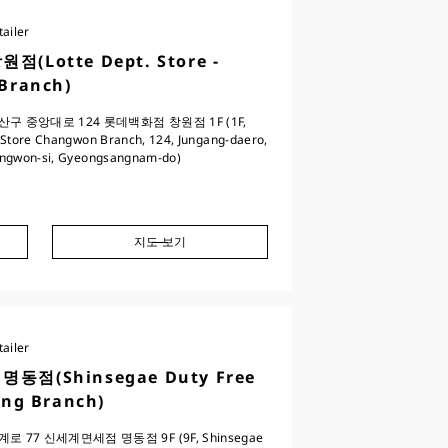
ailer
(Lotte Dept. Store -
Branch)
구 중앙대로 124 롯데백화점 창원점 1F (1F,
 Store Changwon Branch, 124, Jungang-daero,
ngwon-si, Gyeongsangnam-do)
지도 보기
ailer
동점(Shinsegae Duty Free
ng Branch)
 77 신세계면세점 명동점 9F (9F, Shinsegae