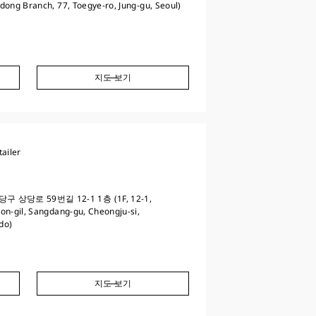
ong Branch, 77, Toegye-ro, Jung-gu, Seoul)
지도 보기
ailer
상당로 59번길 12-1 1층 (1F, 12-1,
n-gil, Sangdang-gu, Cheongju-si,
do)
지도 보기