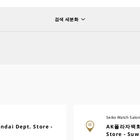
검색 세분화
tch Salon
Seiko Premium Retailer
Seiko Global 
Seiko Watch Salon
i Dept. Store -
AK플라자백화점
Store - Su