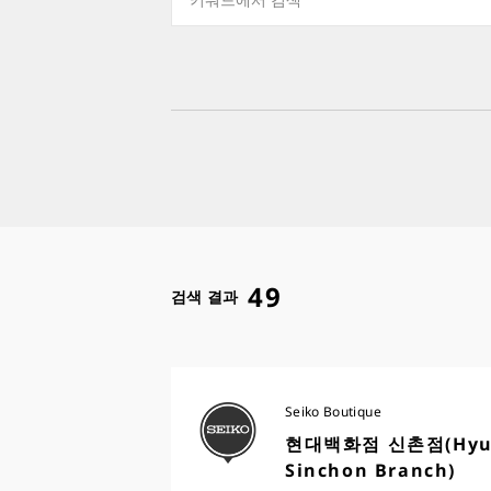
Collections
Seiko
Store Type
49
Seiko Boutique
Seiko Wa
검색 결과
Seiko Boutique
현대백화점 신촌점(Hyunda
Sinchon Branch)