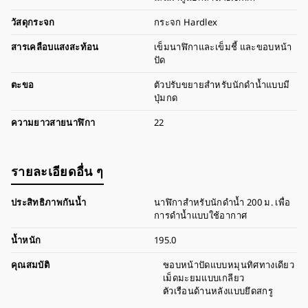
วัสดุกระจก
กระจก Hardlex
สารเคลือบแสงสะท้อน
เข็มนาฬิกาและเข็มชี้ และขอบหน้า
ปัด
ตะขอ
ตัวปรับขยายสำหรับนักดำน้ำแบบมี
ปุ่มกด
ความยาวสายนาฬิกา
22
รายละเอียดอื่น ๆ
ประสิทธิภาพกันน้ำ
นาฬิกาสำหรับนักดำน้ำ 200 ม. เพื่อ
การดำน้ำแบบใช้อากาศ
น้ำหนัก
195.0
คุณสมบัติ
ขอบหน้าปัดแบบหมุนทิศทางเดียว
เม็ดมะยมแบบเกลียว
ตัวเรือนด้านหลังแบบยึดสกรู