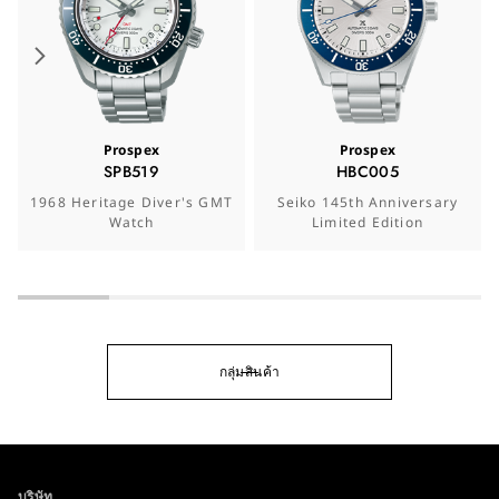
Prospex
Prospex
SPB519
HBC005
1968 Heritage Diver's GMT
Seiko 145th Anniversary
Watch
Limited Edition
กลุ่มสินค้า
บริษัท