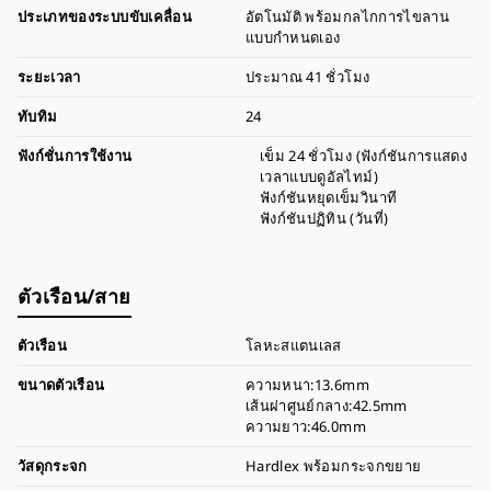
ประเภทของระบบขับเคลื่อน
อัตโนมัติ พร้อมกลไกการไขลาน
แบบกำหนดเอง
ระยะเวลา
ประมาณ 41 ชั่วโมง
ทับทิม
24
ฟังก์ชั่นการใช้งาน
เข็ม 24 ชั่วโมง (ฟังก์ชันการแสดง
เวลาแบบดูอัลไทม์)
ฟังก์ชันหยุดเข็มวินาที
ฟังก์ชันปฏิทิน (วันที่)
ตัวเรือน/สาย
ตัวเรือน
โลหะสแตนเลส
ขนาดตัวเรือน
ความหนา:13.6mm
เส้นผ่าศูนย์กลาง:42.5mm
ความยาว:46.0mm
วัสดุกระจก
Hardlex พร้อมกระจกขยาย