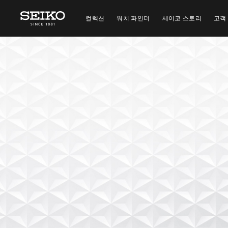
컬렉션
워치 파인더
세이코 스토리
고객