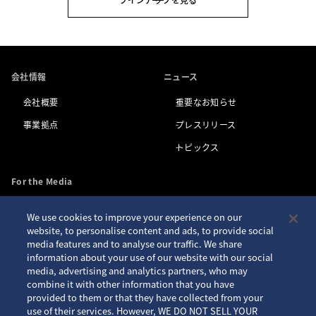
会社情報
ニュース
会社概要
重要なお知らせ
事業拠点
プレスリリース
トピックス
For the Media
We use cookies to improve your experience on our
お問い合わせ
アクセシビリティ
website, to personalise content and ads, to provide social
media features and to analyse our traffic. We share
プライバシーポリシー
サイトご利用案内
information about your use of our website with our social
クッキーポリシー
サイトマップ
media, advertising and analytics partners, who may
combine it with other information that you have
Seiko ID
provided to them or that they have collected from your
use of their services. However, WE DO NOT SELL YOUR