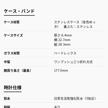
ケース・バンド
ケース材質
ステンレスケース（金色めっ
き） 裏ぶた：ステンレス
ケースサイズ
厚さ:6.4mm
横:22.7mm
縦:28.3mm
ガラス材質
ハードレックス
中留
ワンプッシュ三つ折れ方式
腕周り長さ（最長）
177.0mm
時計仕様
防水
日常生活用強化防水（5気圧）
耐磁
あり