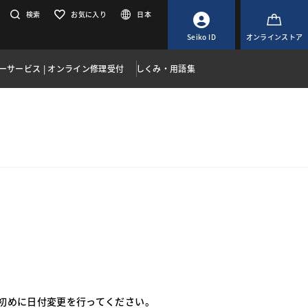
検索
お気に入り
日本
Seiko ID
オンラインストア
ーサービス | オンライン修理受付
しくみ・用語集
の月初めに日付変更を行ってください。