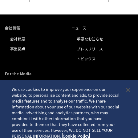
会社情報
ニュース
会社概要
重要なお知らせ
事業拠点
プレスリリース
トピックス
For the Media
We use cookies to improve your experience on our
お問い合わせ
アクセシビリティ
website, to personalise content and ads, to provide social
media features and to analyse our traffic. We share
プライバシーポリシー
サイトご利用案内
information about your use of our website with our social
クッキーポリシー
サイトマップ
media, advertising and analytics partners, who may
combine it with other information that you have
Seiko ID
provided to them or that they have collected from your
use of their services. However, WE DO NOT SELL YOUR
PERSONAL INFORMATION.
Cookie Policy