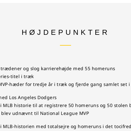
HØJDEPUNKTER
ptrædener og slog karrierehøjde med 55 homeruns
es-titel i træk
-hæder for tredje år i træk og fjerde gang samlet set i
med Los Angeles Dodgers
r i MLB historie til at registrere 50 homeruns og 50 stolen
 blev udnævnt til National League MVP
er i MLB-historien med totalsejre og homeruns i det tocif