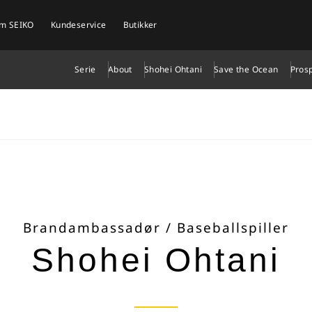
om SEIKO
Kundeservice
Butikker
Serie
About
Shohei Ohtani
Save the Ocean
Pros
Brandambassadør / Baseballspiller
Shohei Ohtani