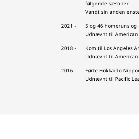
følgende sæsoner
Vandt sin anden ens
2021 -
Slog 46 homeruns og 
Udnævnt til America
2018 -
Kom til Los Angeles A
Udnævnt til American 
2016 -
Førte Hokkaido Nippon
Udnævnt til Pacific L