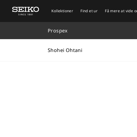
Home
Kollektioner
Prospex
Shohei Ohtani
Kollektioner
Find et ur
Få mere at vide 
Prospex
Shohei Ohtani