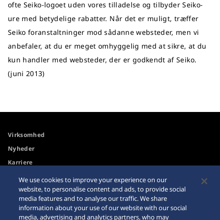
ofte Seiko-logoet uden vores tilladelse og tilbyder Seiko-
ure med betydelige rabatter. Når det er muligt, træffer
Seiko foranstaltninger mod sådanne websteder, men vi
anbefaler, at du er meget omhyggelig med at sikre, at du
kun handler med websteder, der er godkendt af Seiko.
(juni 2013)
Virksomhed
Nyheder
Karriere
We use cookies to improve your experience on our
website, to personalise content and ads, to provide social
Tilgængelighed
Forhandler
media features and to analyse our traffic. We share
Advarsel om køb på
Sitemap
information about your use of our website with our social
internettet
media, advertising and analytics partners, who may