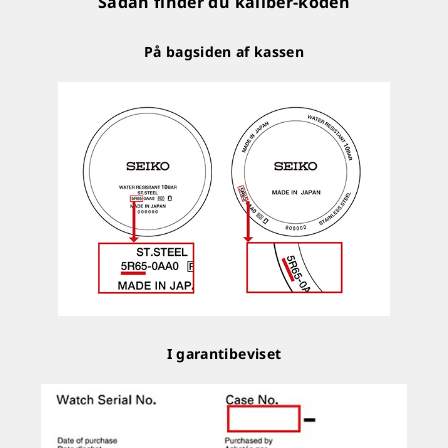
Sådan finder du kaliber-koden
På bagsiden af kassen
I garantibeviset