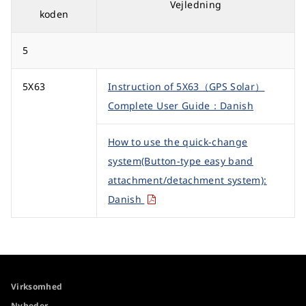
Vejledning
koden
5
5X63
Instruction of 5X63（GPS Solar）
Complete User Guide：Danish
How to use the quick-change
system(Button-type easy band
attachment/detachment system):
Danish
Virksomhed
Nyheder