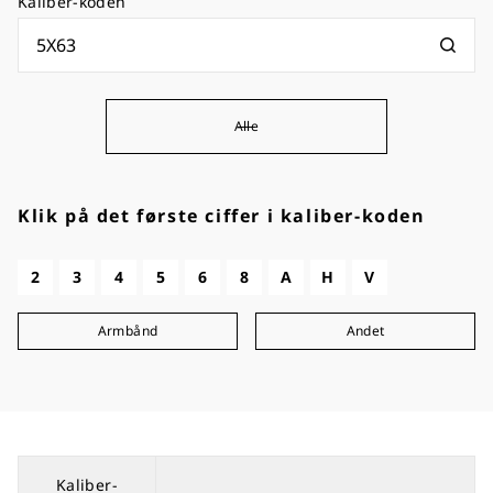
Kaliber-koden
Alle
Klik på det første ciffer i kaliber-koden
2
3
4
5
6
8
A
H
V
Armbånd
Andet
Kaliber-