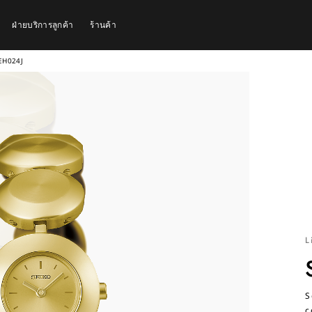
ฝ่ายบริการลูกค้า
ร้านค้า
EH024J
L
S
c