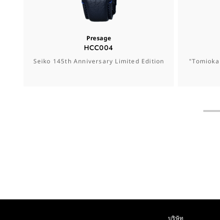
Presage
HCC004
Seiko 145th Anniversary Limited Edition
"Tomioka
บริษัท