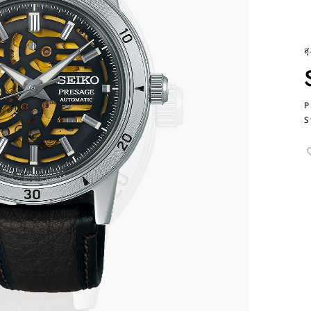
ส
P
S