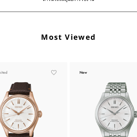
Most Viewed
mited
New