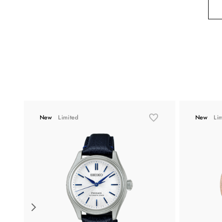
New
Limited
New
Li