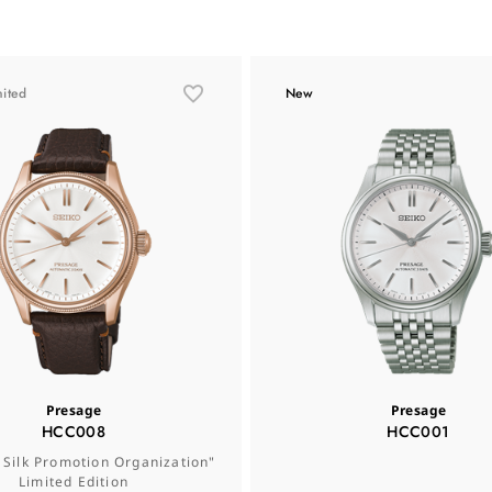
mited
New
Presage
Presage
HCC008
HCC001
 Silk Promotion Organization"
Limited Edition