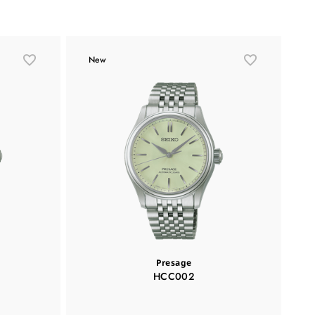
New
Presage
HCC002