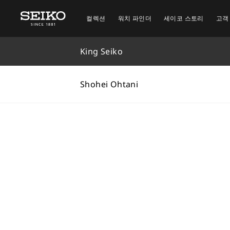
홈
브랜드
King Seiko
Shohei Ohtani
컬렉션
워치 파인더
세이코 스토리
고객
King Seiko
Shohei Ohtani