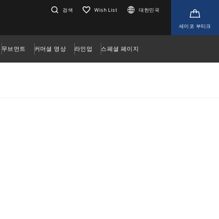
검색
Wish List
대한민국
세이코 부티크
무브먼트
커머셜 영상
라인업
스페셜 페이지