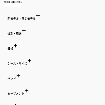
新モデル・限定モデル
新モデル
性別・用途
新モデル
男女
価格
限定モデル
Men’s
Ladeis’
限定モデル
Men's/Ladies'
Others
Min(税込)
Max(税込)
ケース・サイズ
ショップ専用モデル
ペア
￥
￥
セイコーブティック専用モデル
ケース材質
バンド
ペア
セイコーウオッチサロン専用モデル
ステンレス
チタン
用途
その他
セイコーグローバルブランドコアショップ専用モデル
バンド材質
ムーブメント
ランナーズウオッチ
ナースウオッチ
メタル
シリコン
ケースサイズ(横)
ストップウオッチ
鉄道時計