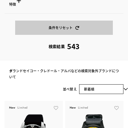
ナイロン
レザー（クロコダイル）
駆動方式
特徴
音声デジタルウオッチ
- 20.9mm
触読時計
21.0 - 30.9mm
レザー（その他）
ポケットウオッチ
31.0 - 38.9mm
メカニカル（自動+手
ダイバーズウオッチ
39.0 - 40.9mm
GPSソーラー
巻）
41.0 - 42.9mm
43.0mm -
時計特徴
ソーラー電波修正
ソーラー
条件をリセット
コンフォテックス
ダイヤシールド
電池式クオーツ（アナロ
電池式クオーツ（デジタ
グ）
ル）
スーパークリア コー
タキメーター
ティング
543
検索結果
ムーブメント機能
らくらくアジャスト
円形計算尺
逆回転防止ベゼル
簡易方位計つき
GMT機能
アラーム機能
強化耐磁（JIS2種）
耐ニッケルアレルギー
ストップウオッチ機能
タイマー機能
グランドセイコー・クレドール・アルバなどの検索対象外ブランドにつ
耐メタルアレルギー
ルミブライト
デュアルタイム表示機
パワーリザーブ表示
いて
能
シースルーバック
ワールドタイム機能
時差修正機能
並べ替え
防水性能
日付表示あり
曜日表示あり
小秒針つき
クロノグラフ
飽和潜水用防水
潜水用防水
New
Limited
New
Limited
日常生活用強化防水(20
日常生活用強化防水(10
気圧)
気圧)
日常生活用強化防水(5気
日常生活用防水
圧)