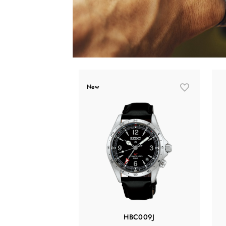
New
HBC009J