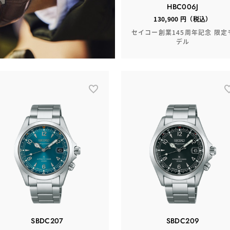
HBC006J
130,900 円（税込）
セイコー創業145周年記念 限定
デル
SBDC207
SBDC209