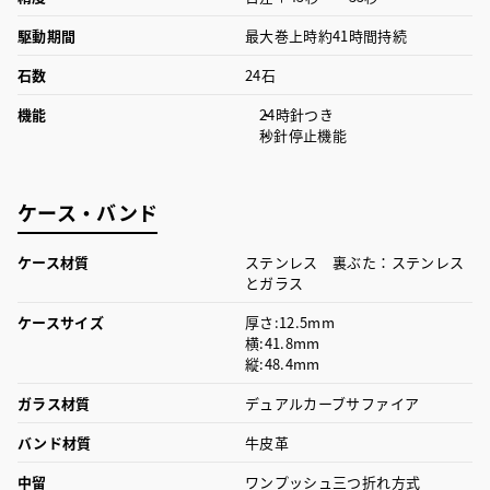
駆動期間
最大巻上時約41時間持続
石数
24石
機能
24時針つき
秒針停止機能
ケース・バンド
ケース材質
ステンレス 裏ぶた：ステンレス
とガラス
ケースサイズ
厚さ:12.5mm
横:41.8mm
縦:48.4mm
ガラス材質
デュアルカーブサファイア
バンド材質
牛皮革
中留
ワンプッシュ三つ折れ方式