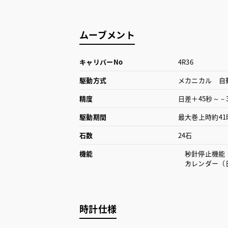
ムーブメント
キャリバーNo
4R36
駆動方式
メカニカル 自
精度
日差＋45秒～－
駆動期間
最大巻上時約4
石数
24石
機能
秒針停止機能
カレンダー（
時計仕様