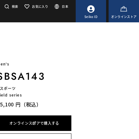
検索
お気に入り
日本
Seiko ID
オンラインストア
en's
SBSA143
5スポーツ
ield series
45,100 円（税込）
オンラインストアで購入する