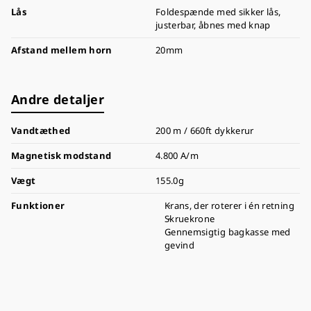
Lås
Foldespænde med sikker lås,
justerbar, åbnes med knap
Afstand mellem horn
20mm
Andre detaljer
Vandtæthed
200 m / 660ft dykkerur
Magnetisk modstand
4.800 A/m
Vægt
155.0g
Funktioner
Krans, der roterer i én retning
Skruekrone
Gennemsigtig bagkasse med
gevind