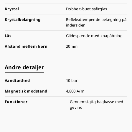
Krystal
Dobbelt-buet safirglas
Krystalbelægning
Refleksdæmpende belægning på
indersiden
Lås
Glidespænde med knapåbning
Afstand mellem horn
20mm
Andre detaljer
Vandtæthed
10 bar
Magnetisk modstand
4.800 A/m
Funktioner
Gennemsigtig bagkasse med
gevind