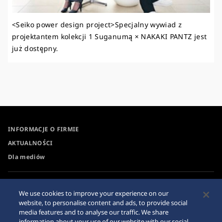
<Seiko power design project>Specjalny wywiad z
projektantem kolekcji 1 Suganumą × NAKAKI PANTZ jest
już dostępny.
INFORMACJE O FIRMIE
AKTUALNOŚCI
Dla mediów
Dostępność
Oświadczenie o
We use cookies to improve your experience on our
zapewnieniu przejrzystości
Wymagania
website, to personalise content and ads, to provide social
w działalności wynikającej
media features and to analyse our traffic. We share
z ustawy o współczesnym
Ostrzeżenie dotyczące
information about your use of our website with our social