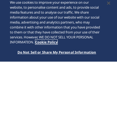
We use cookies to improve your experience on our
website, to personalise content and ads, to provide social
media features and to analyse our traffic. We share
information about your use of our website with our social
media, advertising and analytics partners, who may
combine it with other information that you have provided
to them or that they have collected from your use of their
services. However, WE DO NOT SELL YOUR PERSONAL
INFORMATION.
Cookie Policy
Do Not Sell or Share My Personal Information
Astron
Strona główna
Kolekcje
Astron
Pierwszy na świecie zegarek z mechanizmem GPS solar.
Dzięki skomunikowaniu z siecią GPS, Astron jednym
naciśnięciem przycisku dostosowuje się do Twojej strefy
czasowej, a ponieważ całą potrzebną energię czerpie
wyłącznie ze światła, nie ma potrzeby okresowej wymiany