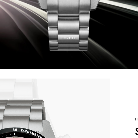
SCROLL
H