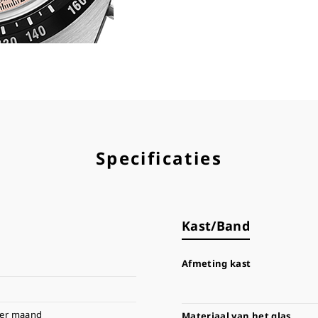
Specificaties
Kast/Band
Afmeting kast
per maand
Materiaal van het glas