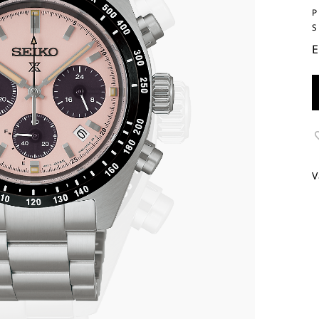
P
S
E
V