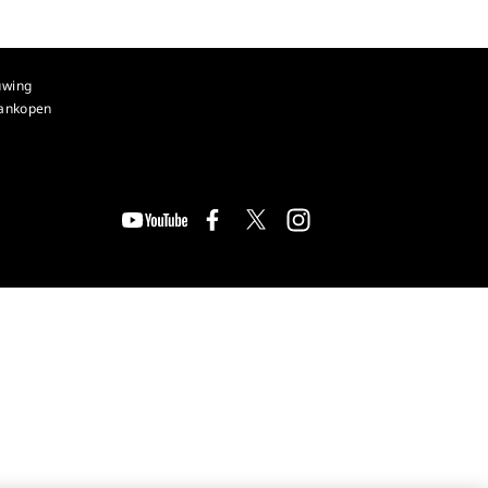
uwing
aankopen