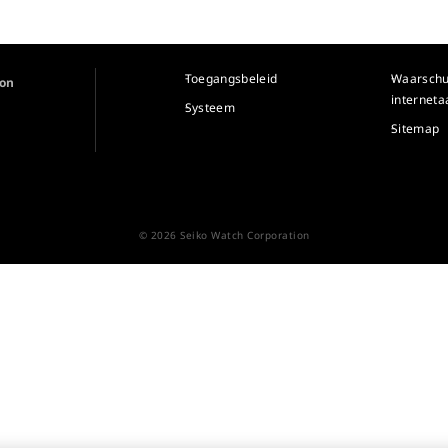
Toegangsbeleid
Waarsch
ion
internet
Systeem
Sitemap
© 2026 Seiko Watch Corporation