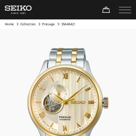
Home
Collecties
Presage
SSA464J1