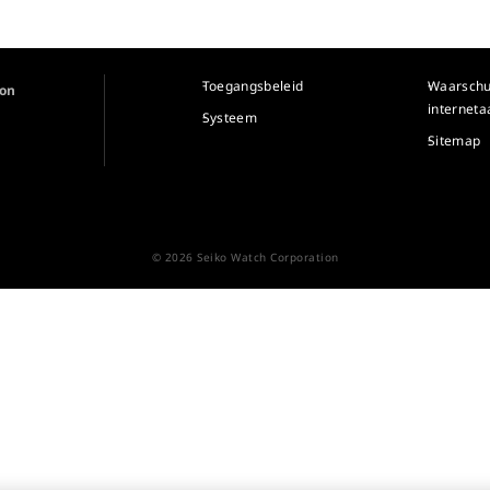
Toegangsbeleid
Waarsch
ion
internet
Systeem
Sitemap
© 2026 Seiko Watch Corporation