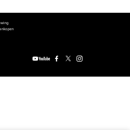
uwing
aankopen