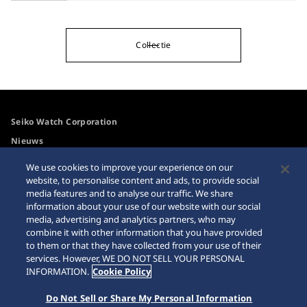
Collectie
Seiko Watch Corporation
Nieuws
Voor de media
We use cookies to improve your experience on our
website, to personalise content and ads, to provide social
media features and to analyse our traffic. We share
Toegangsbeleid
Waarschuwing
information about your use of our website with our social
internetaankopen
media, advertising and analytics partners, who may
Systeem
combine it with other information that you have provided
Sitemap
to them or that they have collected from your use of their
services. However, WE DO NOT SELL YOUR PERSONAL
INFORMATION.
Cookie Policy
Do Not Sell or Share My Personal Information
© 2026 Seiko Watch Corporation