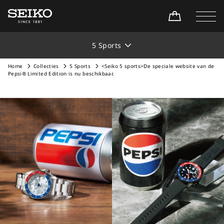
5 Sports
Home
Collecties
5 Sports
<Seiko 5 sports>De speciale website van de
Pepsi® Limited Edition is nu beschikbaar.