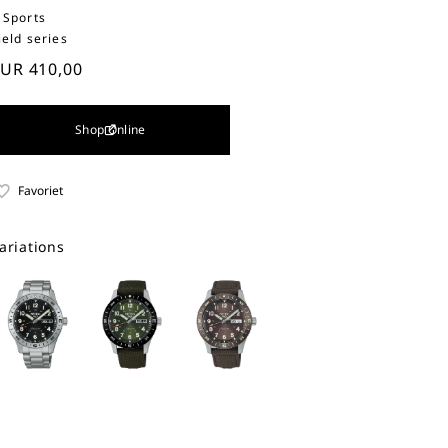
 Sports
ield series
UR 410,00
Shop Online
Favoriet
ariations