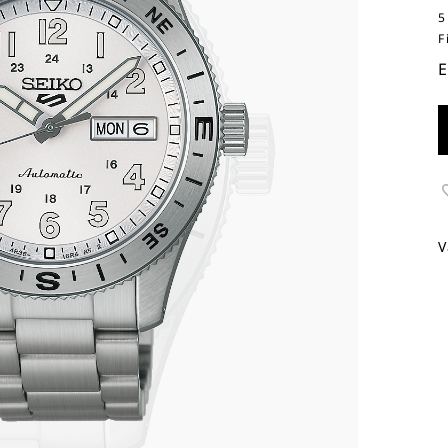
5
F
E
V