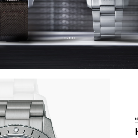
SCROLL
N