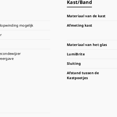
Kast/Band
Materiaal van de kast
dopwinding mogelijk
Afmeting kast
r
Materiaal van het glas
secondewijzer
LumiBrite
eergave
Sluiting
Afstand tussen de
Kastpootjes