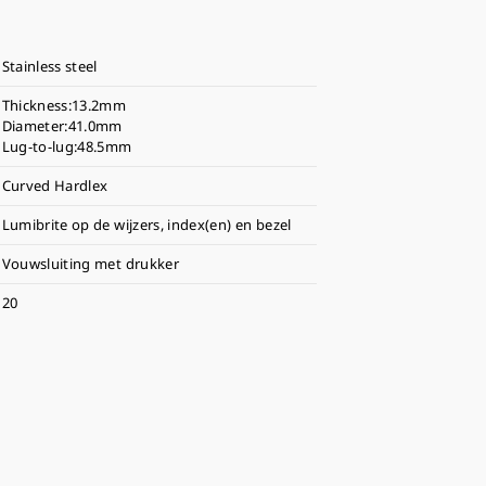
Stainless steel
Thickness:13.2mm
Diameter:41.0mm
Lug-to-lug:48.5mm
Curved Hardlex
Lumibrite op de wijzers, index(en) en bezel
Vouwsluiting met drukker
20