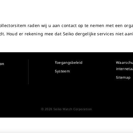
llectorsitem raden wij u aan contact op te nemen met een organ
dt. Houd er rekening mee dat Seiko dergelijke services niet aan
Toegangsbeleid
Waarsch
ion
internet
Systeem
Sitemap
© 2026 Seiko Watch Corporation