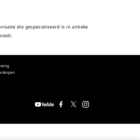
isatie die gespecialiseerd is in antieke
biedt.
uwing
aankopen