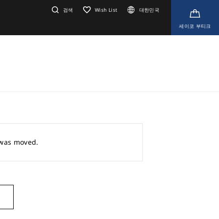
검색
Wish List
대한민국
세이코 부티크
r was moved.