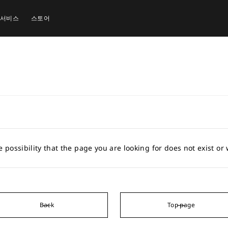
 서비스
스토어
e possibility that the page you are looking for does not exist o
Back
Top page