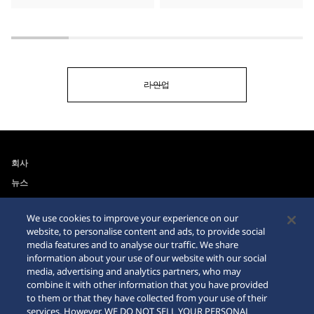
라인업
회사
뉴스
For the Media
We use cookies to improve your experience on our
website, to personalise content and ads, to provide social
접근성
사이트맵
media features and to analyse our traffic. We share
information about your use of our website with our social
요청 사항
media, advertising and analytics partners, who may
combine it with other information that you have provided
인터넷 구매시 주의사항
to them or that they have collected from your use of their
services. However, WE DO NOT SELL YOUR PERSONAL