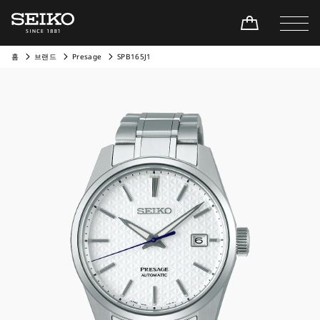
홈
브랜드
Presage
SPB165J1