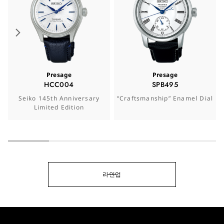
Presage
Presage
HCC004
SPB495
Seiko 145th Anniversary
“Craftsmanship” Enamel Dial
Limited Edition
라인업