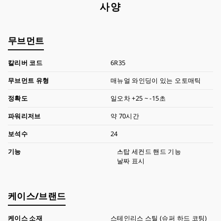
사양
무브먼트
칼리버 코드
6R35
무브먼트 유형
매뉴얼 와인딩이 있는 오토매틱
정확도
일오차 +25 ~ -15초
파워리저브
약 70시간
보석수
24
기능
스탑 세컨드 핸드 기능
날짜 표시
케이스/브랜드
케이스 소재
스테인리스 스틸 (슈퍼 하드 코팅)