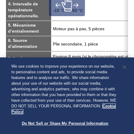
4. Intervalle de
température
-10 °C ~ +60 °C
opérationnelle.
5. Mécanisme
Moteur pas à pas, 5 pièces
d’entraînement
6. Source
Pile secondaire, 1 pièce
d’alimentation
Environ 6 mois (si le chronomètre est utili
7. Durée
1 heure par jour.)
We use cookies to improve your experience on our website,
8. CI (Circuit
to personalise content and ads, to provide social media
Oscillateur, diviseur de fréquence et circuit
intégré)
features and to analyse our traffic. We share information
d’entraînement C-MOSIC, 1 pièce
about your use of our website with our social media,
Les spécifications sont susceptibles de modifications sans
advertising and analytics partners, who may combine it with
other information that you have provided to them or that they
préavis en vue d’une amélioration du produit.
have collected from your use of their services. However, WE
DO NOT SELL YOUR PERSONAL INFORMATION.
Cookie
Retour
Policy
Do Not Sell or Share My Personal Information
© 2026 Seiko Watch Corporation