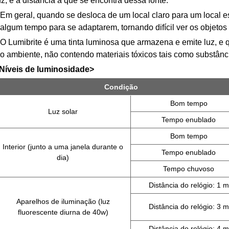
uz, e a distância a que se encontra dessa fonte.
Em geral, quando se desloca de um local claro para um local 
algum tempo para se adaptarem, tornando difícil ver os objetos
O Lumibrite é uma tinta luminosa que armazena e emite luz, e 
o ambiente, não contendo materiais tóxicos tais como substânci
Níveis de luminosidade>
Condição
Bom tempo
Luz solar
Tempo enublado
Bom tempo
Interior (junto a uma janela durante o
Tempo enublado
dia)
Tempo chuvoso
Distância do relógio: 1 m
Aparelhos de iluminação (luz
Distância do relógio: 3 m
fluorescente diurna de 40w)
Distância do relógio: 4 m