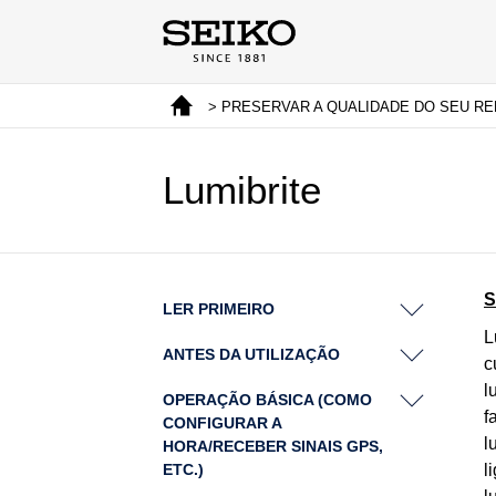
> PRESERVAR A QUALIDADE DO SEU RELÓ
Lumibrite
S
LER PRIMEIRO
L
ANTES DA UTILIZAÇÃO
c
l
OPERAÇÃO BÁSICA (COMO
f
CONFIGURAR A
l
HORA/RECEBER SINAIS GPS,
ETC.)
l