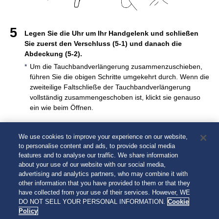
Legen Sie die Uhr um Ihr Handgelenk und schließen
Sie zuerst den Verschluss (5-1) und danach die
Abdeckung (5-2).
Um die Tauchbandverlängerung zusammenzuschieben,
führen Sie die obigen Schritte umgekehrt durch. Wenn die
zweiteilige Faltschließe der Tauchbandverlängerung
vollständig zusammengeschoben ist, klickt sie genauso
ein wie beim Öffnen.
Verschluss
Abdeckung
(5-1)
We use cookies to improve your experience on our website,
(5-2)
to personalise content and ads, to provide social media
features and to analyse our traffic. We share information
about your use of our website with our social media,
advertising and analytics partners, who may combine it with
other information that you have provided to them or that they
have collected from your use of their services. However, WE
DO NOT SELL YOUR PERSONAL INFORMATION.
Cookie
Policy
Zurück
Weiter