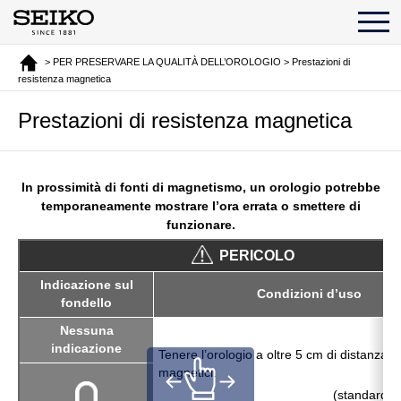
> PER PRESERVARE LA QUALITÀ DELL’OROLOGIO > Prestazioni di
resistenza magnetica
Prestazioni di resistenza magnetica
In prossimità di fonti di magnetismo, un orologio potrebbe
temporaneamente mostrare l’ora errata o smettere di
funzionare.
PERICOLO
Indicazione sul
Condizioni d’uso
fondello
Nessuna
indicazione
Tenere l’orologio a oltre 5 cm di distanza da
magnetici.
(standard JI