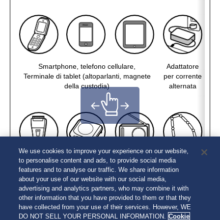
Smartphone, telefono cellulare,
Adattatore
Terminale di tablet (altoparlanti, magnete
per corrente
della custodia)
alternata
m
We use cookies to improve your experience on our website,
to personalise content and ads, to provide social media
Rasoio
Dispositivo
Radio
Collana
C
features and to analyse our traffic. We share information
elettrico
per la cottura
portatile
magnetica
mag
about your use of our website with our social media,
a induzione
(altoparlanti)
advertising and analytics partners, who may combine it with
other information that you have provided to them or that they
have collected from your use of their services. However, WE
DO NOT SELL YOUR PERSONAL INFORMATION.
Cookie