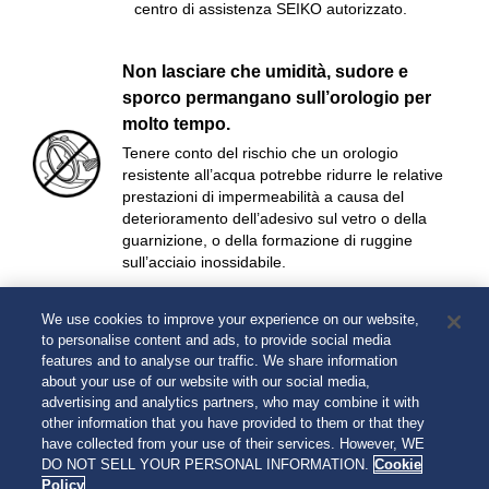
centro di assistenza SEIKO autorizzato.
Non lasciare che umidità, sudore e
sporco permangano sull’orologio per
molto tempo.
Tenere conto del rischio che un orologio
resistente all’acqua potrebbe ridurre le relative
prestazioni di impermeabilità a causa del
deterioramento dell’adesivo sul vetro o della
guarnizione, o della formazione di ruggine
sull’acciaio inossidabile.
We use cookies to improve your experience on our website,
Non tenere l’orologio al polso mentre si
to personalise content and ads, to provide social media
fa il bagno o la sauna.
features and to analyse our traffic. We share information
Il vapore, il sapone o alcuni componenti termali
about your use of our website with our social media,
advertising and analytics partners, who may combine it with
potrebbero accelerare il deterioramento delle
other information that you have provided to them or that they
prestazioni di impermeabilità.
have collected from your use of their services. However, WE
DO NOT SELL YOUR PERSONAL INFORMATION.
Cookie
Policy
Indietro
Avanti