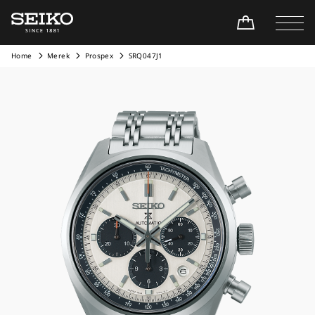
Home
Merek
Prospex
SRQ047J1