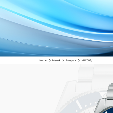
Home
Merek
Prospex
HBC005J1