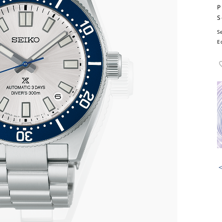
P
S
S
E
＜