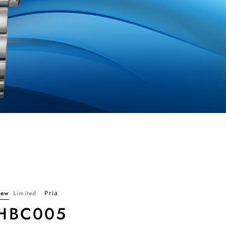
ew
Limited
Pria
HBC005