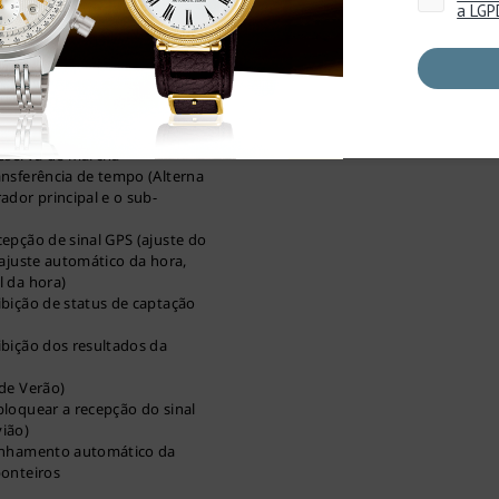
Distância entre as asas
e até 24 horas em incrementos
egundo
rpétuo até 28 de fevereiro de
ra mundial (38 cidades)
so horário
Reserva de marcha
nsferência de tempo (Alterna
ador principal e o sub-
epção de sinal GPS (ajuste do
 ajuste automático da hora,
l da hora)
bição de status de captação
bição dos resultados da
de Verão)
loquear a recepção do sinal
ião)
inhamento automático da
ponteiros