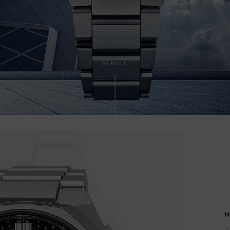
SCROLL
N