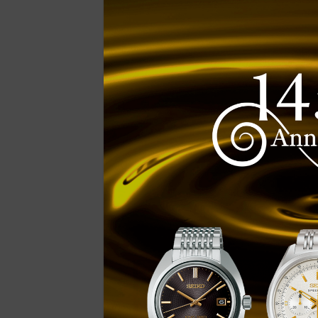
Movimento
Calibre
5X63
Tipo de Movimento
GPS solar
Precisão
± 15 segundos p
GPS e a temper
Autonomia
Funciona por a
totalmente car
aprox. 2 anos
Rubis
14
Funções
Função de pr
Função de ec