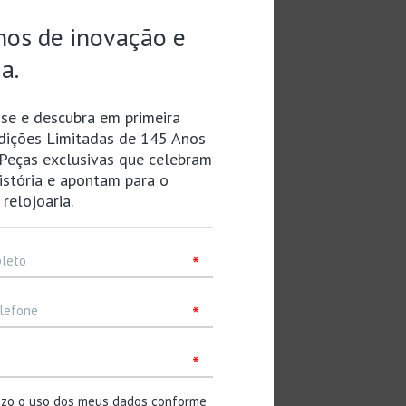
Titânio (revestimento super rígido)
Thickness:12.4mm
Diameter:43.4mm
Lug-to-lug:50.0mm
Cristal de safira
Revestimento transparente
Lumibrite nos ponteiros e indicadores
Fecho triplo com botão de pressão con ajuste
fácil