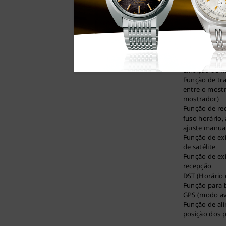
Cronógrafo d
de 1/20 de s
Calendário pe
2100
Função de ho
Função de fu
Visor de data
Exibição de 
Função de tra
entre o mostr
mostrador)
Função de rec
fuso horário,
ajuste manua
Função de exi
de satélite
Função de exi
recepção
DST (Horário 
Função para b
GPS (modo av
Função de al
posição dos 