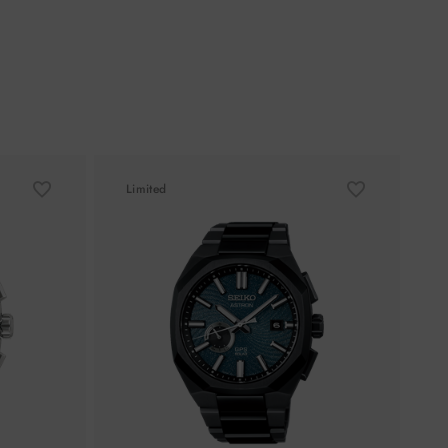
Limited
L