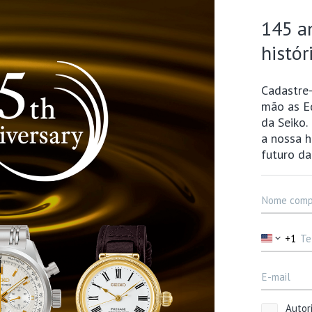
Especificações
Caixa/Bracelete
Material da Caixa
Tamanho de Caixa
or mês (sem receber sinal de
aturas entre 5℃ e 35℃)
Material do Vidro
prox. 6 meses (quando
regado), economia de energia:
Revestimento do Vidro
LumiBrite
Fecho
evenção de sobrecarga
onomia de energia