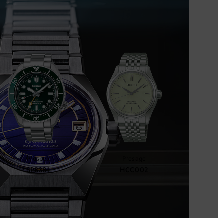
OMENDADO
Prospex
Presage
SPB381
HCC002