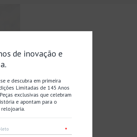
material da
caixa