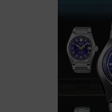
REC
King Seiko
SLA083