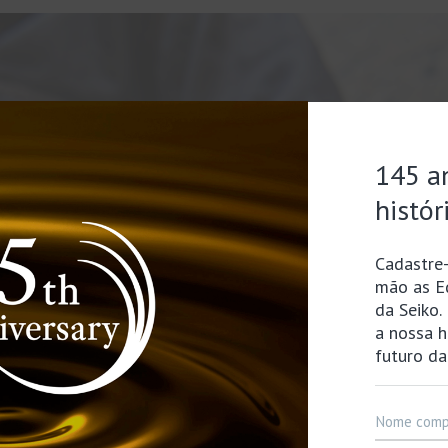
Relógios de
Limitado
Mergulho