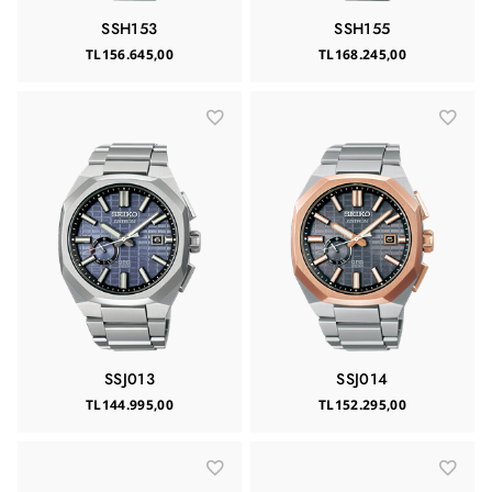
SSH153
SSH155
TL156.645,00
TL168.245,00
SSJ013
SSJ014
TL144.995,00
TL152.295,00