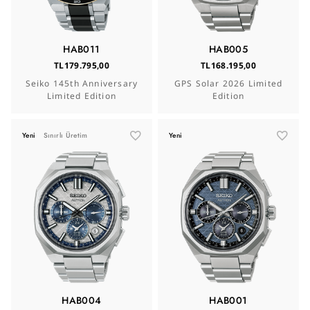
HAB011
HAB005
TL179.795,00
TL168.195,00
Seiko 145th Anniversary
GPS Solar 2026 Limited
Limited Edition
Edition
Yeni
Sınırlı Üretim
Yeni
HAB004
HAB001