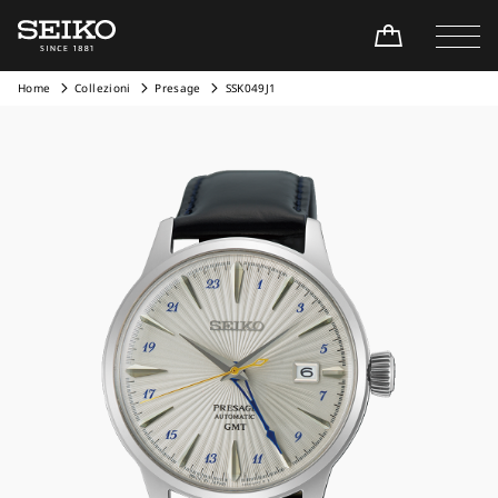
Home
Collezioni
Presage
SSK049J1