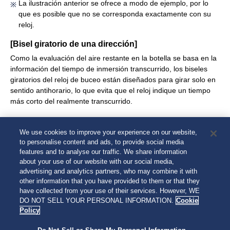
La ilustración anterior se ofrece a modo de ejemplo, por lo
que es posible que no se corresponda exactamente con su
reloj.
[Bisel giratorio de una dirección]
Como la evaluación del aire restante en la botella se basa en la
información del tiempo de inmersión transcurrido, los biseles
giratorios del reloj de buceo están diseñados para girar solo en
sentido antihorario, lo que evita que el reloj indique un tiempo
más corto del realmente transcurrido.
PRECAUCIÓN
We use cookies to improve your experience on our website,
to personalise content and ads, to provide social media
Asegúrese de comprobar correctamente el aire restante en la
features and to analyse our traffic. We share information
botella antes de la inmersión. Utilice la visualización del tiempo
about your use of our website with our social media,
transcurrido del bisel giratorio solo como orientación durante la
advertising and analytics partners, who may combine it with
inmersión.
other information that you have provided to them or that they
have collected from your use of their services. However, WE
DO NOT SELL YOUR PERSONAL INFORMATION.
Cookie
Policy
Anterior
Siguiente