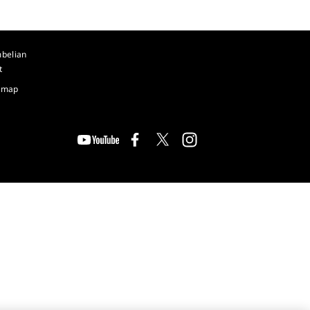
belian
t
temap