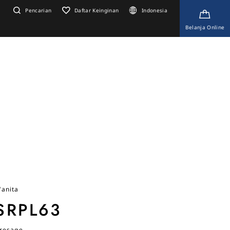
Pencarian
Daftar Keinginan
Indonesia
Belanja Online
anita
SRPL63
resage