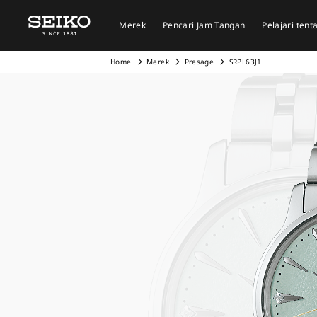
Merek
Pencari Jam Tangan
Pelajari ten
Home
Merek
Presage
SRPL63J1