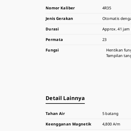
Nomor Kaliber
4R35
Jenis Gerakan
Otomatis dengan
Durasi
Approx. 41 jam
Permata
23
Fungsi
Hentikan fung
Tampilan tan
Detail Lainnya
Tahan Air
5 batang
Keengganan Magnetik
4,800 A/m