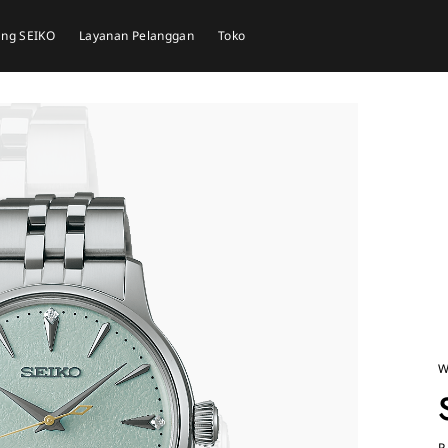
tang SEIKO
Layanan Pelanggan
Toko
W
P