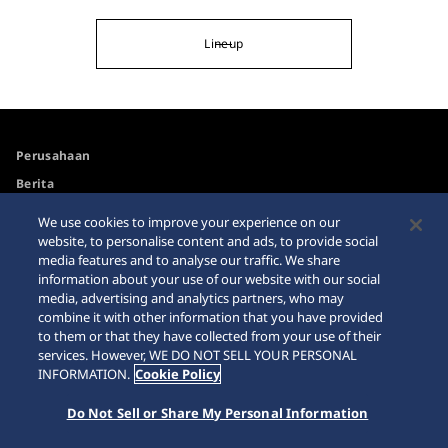
Lineup
Perusahaan
Berita
For the Media
We use cookies to improve your experience on our
website, to personalise content and ads, to provide social
media features and to analyse our traffic. We share
Aksesibilitas
Peringatan Pembelian
information about your use of our website with our social
Melalui Internet
media, advertising and analytics partners, who may
Persyaratan
combine it with other information that you have provided
Peta Situs / Sitemap
to them or that they have collected from your use of their
services. However, WE DO NOT SELL YOUR PERSONAL
INFORMATION.
Cookie Policy
Do Not Sell or Share My Personal Information
© 2026 Seiko Watch Corporation