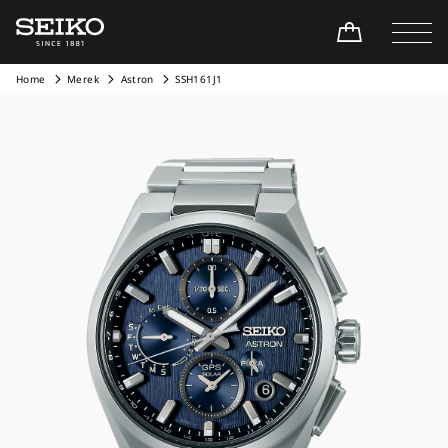
Home
Merek
Astron
SSH161J1